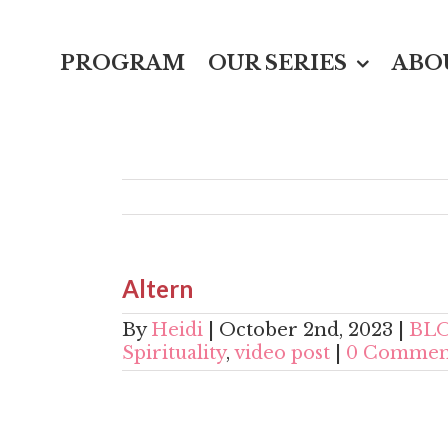
Skip
Search
to
for:
PROGRAM
OUR SERIES
ABO
content
Altern
By
Heidi
|
October 2nd, 2023
|
BL
Spirituality
,
video post
|
0 Commen