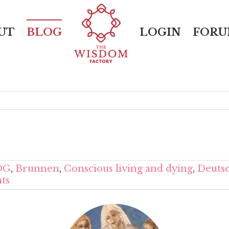
UT
BLOG
LOGIN
FOR
OG
,
Brunnen
,
Conscious living and dying
,
Deuts
ts